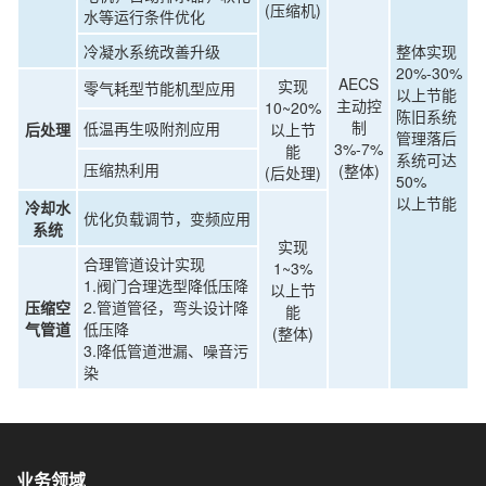
(压缩机)
水等运行条件优化
冷凝水系统改善升级
整体实现
20%-30%
AECS
实现
零气耗型节能机型应用
以上节能
主动控
10~20%
陈旧系统
制
低温再生吸附剂应用
后处理
以上节
管理落后
3%-7%
能
系统可达
压缩热利用
(整体)
(后处理)
50%
以上节能
冷却水
优化负载调节，变频应用
系统
实现
合理管道设计实现
1~3%
1.阀门合理选型降低压降
以上节
压缩空
2.管道管径，弯头设计降
能
气管道
低压降
(整体)
3.降低管道泄漏、噪音污
染
业务领域